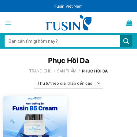
Bỏ
Fusin Việt Nam
qua
nội
dung
Tìm
kiếm:
Phục Hồi Da
TRANG CHỦ
/
SẢN PHẨM
/
PHỤC HỒI DA